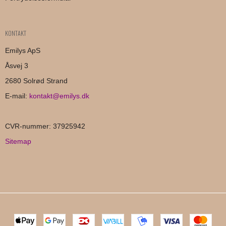
KONTAKT
Emilys ApS
Åsvej 3
2680 Solrød Strand
E-mail
:
kontakt@emilys.dk
CVR-nummer
:
37925942
Sitemap