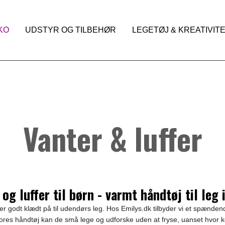
KO
UDSTYR OG TILBEHØR
LEGETØJ & KREATIVIT
Vanter & luffer
 og luffer til børn - varmt håndtøj til leg 
rn er godt klædt på til udendørs leg. Hos Emilys.dk tilbyder vi et spændend
vores håndtøj kan de små lege og udforske uden at fryse, uanset hvor kol