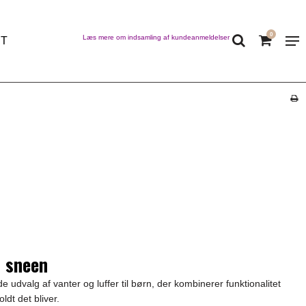
0
Læs mere om indsamling af kundeanmeldelser
ET
i sneen
e udvalg af vanter og luffer til børn, der kombinerer funktionalitet
dt det bliver.