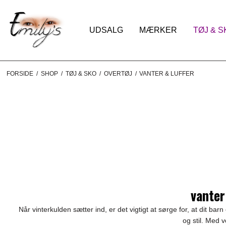
UDSALG
MÆRKER
TØJ & S
FORSIDE
/
SHOP
/
TØJ & SKO
/
OVERTØJ
/
VANTER & LUFFER
vanter
Når vinterkulden sætter ind, er det vigtigt at sørge for, at dit ba
og stil. Med 