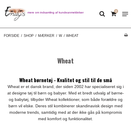
0
Læs mere om indsamling af kundeanmeldelser
FORSIDE
/
SHOP
/
MÆRKER
/
W
/
WHEAT
Wheat
Wheat børnetøj - Kvalitet og stil til de små
Wheat er et dansk brand, der siden 2002 har specialiseret sig i
at designe tøj til børn og babyer. Med et bredt udvalg af børne-
og babytøj, tilbyder Wheat kollektioner, som både forældre og
børn vil elske. Deres stil kombinerer skandinavisk design med
moderne trends, samtidig med at der ikke gås på kompromis
med komfort og funktionalitet.