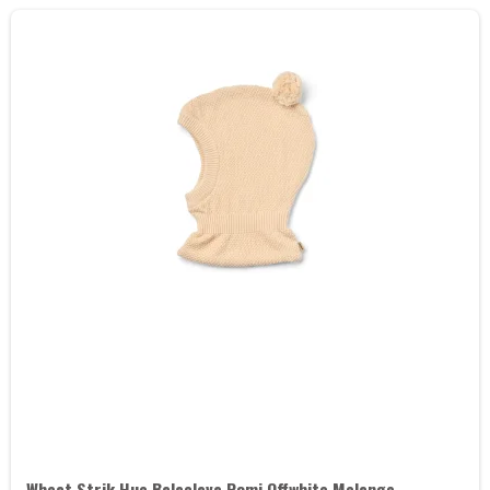
Wheat Strik Hue Balaclava Pomi Offwhite Melange