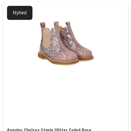
Nyhed
Angulus Chelsea Støvle Glitter Faded Rose