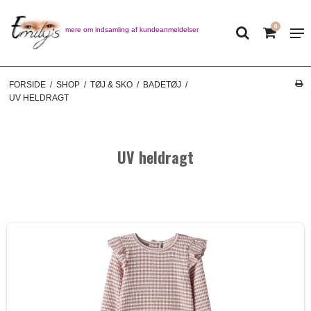
0
Læs mere om indsamling af kundeanmeldelser
FORSIDE
/
SHOP
/
TØJ & SKO
/
BADETØJ
/
UV HELDRAGT
UV heldragt