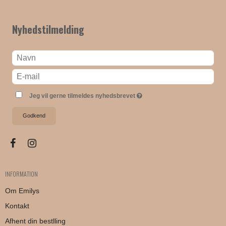
Nyhedstilmelding
Jeg vil gerne tilmeldes nyhedsbrevet
Godkend
INFORMATION
Om Emilys
Kontakt
Afhent din bestlling