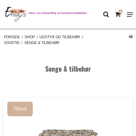
0
Læs mere om indsamling af kundeanmeldelser
FORSIDE
/
SHOP
/
UDSTYR OG TILBEHØR
/
SOVETID
/
SENGE & TILBEHØR
Senge & tilbehør
Tilbud