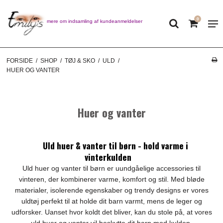
0
Læs mere om indsamling af kundeanmeldelser
FORSIDE
/
SHOP
/
TØJ & SKO
/
ULD
/
HUER OG VANTER
Huer og vanter
Uld huer & vanter til børn - hold varme i
vinterkulden
Uld huer og vanter til børn er uundgåelige accessories til
vinteren, der kombinerer varme, komfort og stil. Med bløde
materialer, isolerende egenskaber og trendy designs er vores
uldtøj perfekt til at holde dit barn varmt, mens de leger og
udforsker. Uanset hvor koldt det bliver, kan du stole på, at vores