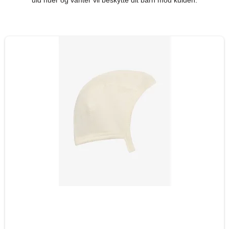
uld huer og vanter vil beskytte dit barn mod kulden.