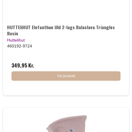
HUTTEliHUT Elefanthue Uld 2-lags Balaclava Triangles
Rosin
Huttelihut
460192-9724
349,95 Kr.
Vis produkt