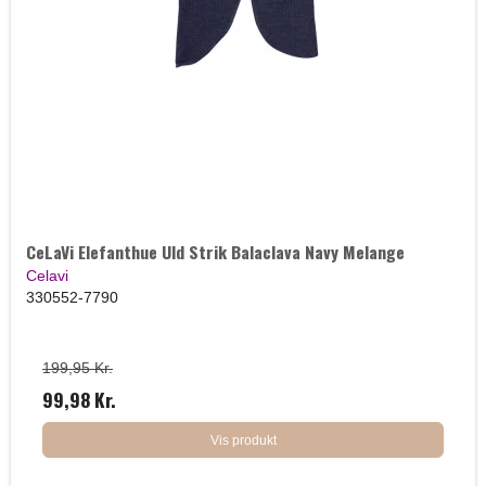
CeLaVi Elefanthue Uld Strik Balaclava Navy Melange
Celavi
330552-7790
199,95 Kr.
99,98 Kr.
Vis produkt