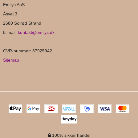
Emilys ApS
Åsvej 3
2680 Solrød Strand
E-mail
:
kontakt@emilys.dk
CVR-nummer
:
37925942
Sitemap
100% sikker handel