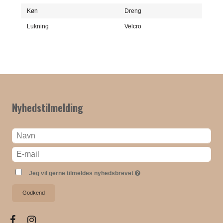
Køn
Dreng
Lukning
Velcro
Nyhedstilmelding
Jeg vil gerne tilmeldes nyhedsbrevet
Godkend