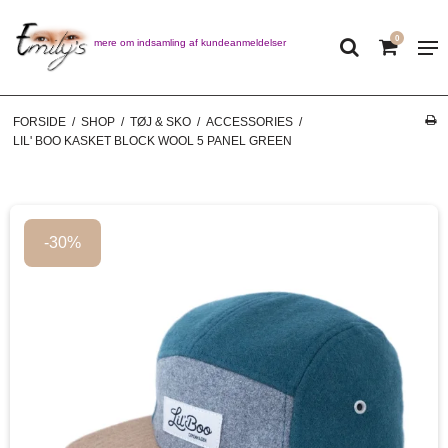
0
Læs mere om indsamling af kundeanmeldelser
FORSIDE
/
SHOP
/
TØJ & SKO
/
ACCESSORIES
/
LIL' BOO KASKET BLOCK WOOL 5 PANEL GREEN
-30%