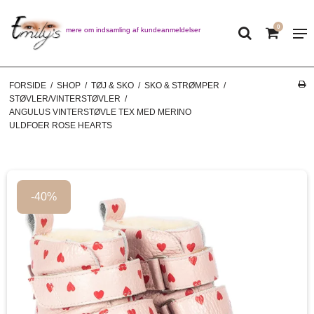
0
Læs mere om indsamling af kundeanmeldelser
FORSIDE
/
SHOP
/
TØJ & SKO
/
SKO & STRØMPER
/
STØVLER/VINTERSTØVLER
/
ANGULUS VINTERSTØVLE TEX MED MERINO
ULDFOER ROSE HEARTS
-40%