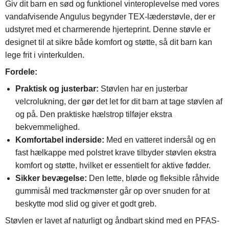
Giv dit barn en sød og funktionel vinteroplevelse med vores
vandafvisende Angulus begynder TEX-læderstøvle, der er
udstyret med et charmerende hjerteprint. Denne støvle er
designet til at sikre både komfort og støtte, så dit barn kan
lege frit i vinterkulden.
Fordele:
Praktisk og justerbar:
Støvlen har en justerbar
velcrolukning, der gør det let for dit barn at tage støvlen af
og på. Den praktiske hælstrop tilføjer ekstra
bekvemmelighed.
Komfortabel inderside:
Med en vatteret indersål og en
fast hælkappe med polstret krave tilbyder støvlen ekstra
komfort og støtte, hvilket er essentielt for aktive fødder.
Sikker bevægelse:
Den lette, bløde og fleksible råhvide
gummisål med trackmønster går op over snuden for at
beskytte mod slid og giver et godt greb.
Støvlen er lavet af naturligt og åndbart skind med en PFAS-