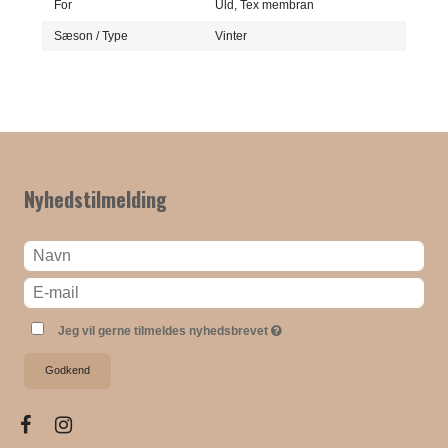
For
Uld,
Tex membran
Sæson / Type
Vinter
Nyhedstilmelding
Jeg vil gerne tilmeldes nyhedsbrevet
Godkend