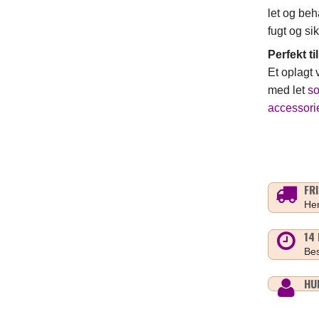
let og be
fugt og si
Perfekt til
Et oplagt 
med let
s
accessori
FR
Her
14
Bes
HU