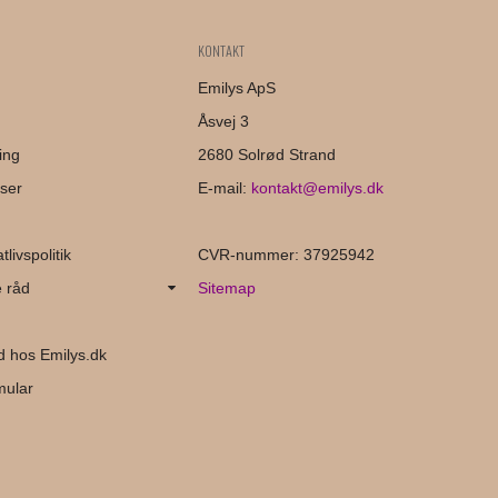
KONTAKT
Emilys ApS
Åsvej 3
ing
2680 Solrød Strand
ser
E-mail
:
kontakt@emilys.dk
livspolitik
CVR-nummer
:
37925942
 råd
Sitemap
d hos Emilys.dk
mular