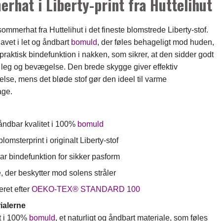
rhat i Liberty-print fra Huttelihut
ommerhat fra Huttelihut i det fineste blomstrede Liberty-stof.
lavet i let og åndbart
bomuld
, der føles behageligt mod huden,
praktisk bindefunktion i nakken, som sikrer, at den sidder godt
 leg og bevægelse. Den brede skygge giver effektiv
else, mens det bløde stof gør den ideel til varme
ge.
åndbar kvalitet i 100%
bomuld
lomsterprint i originalt Liberty-stof
ar bindefunktion for sikker pasform
 der beskytter mod solens stråler
eret efter
OEKO-TEX® STANDARD 100
ialerne
et i 100%
bomuld
, et naturligt og åndbart materiale, som føles