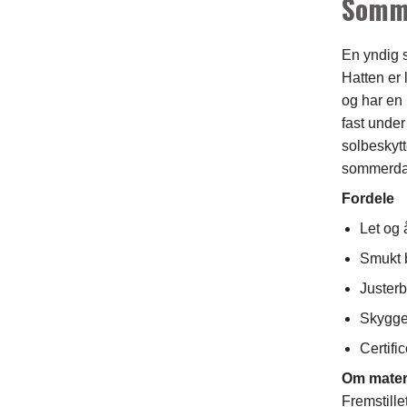
Somme
En yndig s
Hatten er 
og har en 
fast under
solbeskytt
sommerda
Fordele
Let og 
Smukt b
Justerb
Skygge,
Certific
Om mater
Fremstill