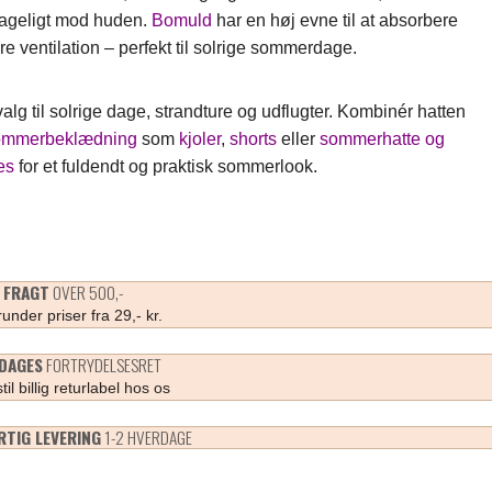
hageligt mod huden.
Bomuld
har en høj evne til at absorbere
kre ventilation – perfekt til solrige sommerdage.
valg til solrige dage, strandture og udflugter. Kombinér hatten
ommerbeklædning
som
kjoler
,
shorts
eller
sommerhatte og
es
for et fuldendt og praktisk sommerlook.
I FRAGT
OVER 500,-
under priser fra 29,- kr.
 DAGES
FORTRYDELSESRET
til billig returlabel hos os
RTIG LEVERING
1-2 HVERDAGE