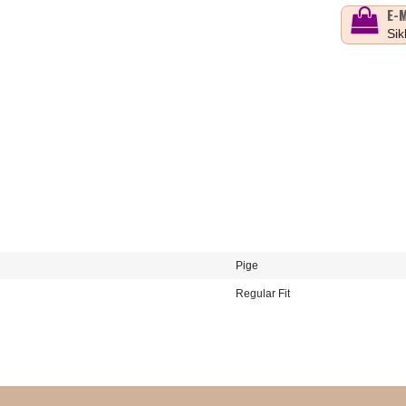
E-
Sik
Pige
Regular Fit