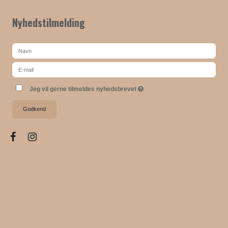
Nyhedstilmelding
Jeg vil gerne tilmeldes nyhedsbrevet
Godkend