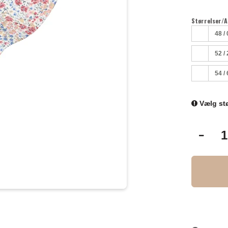
Størrelser/A
48 / 
52 / 
54 / 
Vælg stø