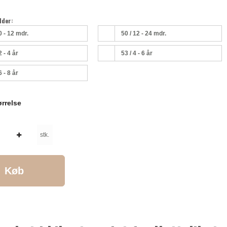
lder:
0 - 12 mdr.
50 / 12 - 24 mdr.
2 - 4 år
53 / 4 - 6 år
6 - 8 år
rrelse
stk.
Køb