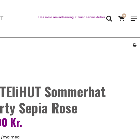
0
Læs mere om indsamling af kundeanmeldelser
ET
TEliHUT Sommerhat
rty Sepia Rose
0 Kr.